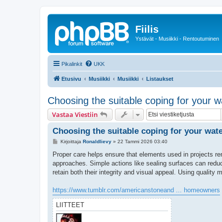
Fiilis
Ystävät - Musiikki - Rentoutuminen
Pikalinkit
UKK
Etusivu
Musiikki
Musiikki
Listaukset
Choosing the suitable coping for your w
Vastaa Viestiin
Choosing the suitable coping for your wate
V
Kirjoittaja
Ronaldlievy
»
22 Tammi 2026 03:40
i
e
Proper care helps ensure that elements used in projects re
s
approaches. Simple actions like sealing surfaces can reduc
t
i
retain both their integrity and visual appeal. Using quality
https://www.tumblr.com/americanstoneand ... homeowners
LIITTEET