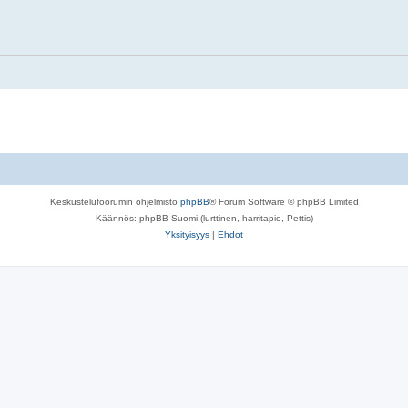
Keskustelufoorumin ohjelmisto
phpBB
® Forum Software © phpBB Limited
Käännös: phpBB Suomi (lurttinen, harritapio, Pettis)
Yksityisyys
|
Ehdot