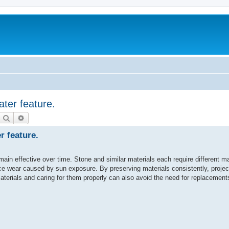
ater feature.
Etsi
Tarkennettu haku
r feature.
main effective over time. Stone and similar materials each require different 
e wear caused by sun exposure. By preserving materials consistently, project
 materials and caring for them properly can also avoid the need for replacements