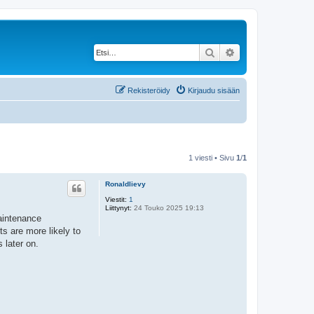
Etsi
Tarkennettu haku
Rekisteröidy
Kirjaudu sisään
1 viesti • Sivu
1
/
1
Ronaldlievy
Viestit:
1
Liittynyt:
24 Touko 2025 19:13
maintenance
s are more likely to
 later on.