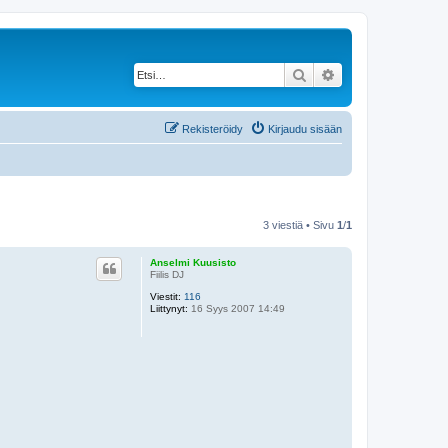
Etsi
Tarkennettu haku
Rekisteröidy
Kirjaudu sisään
3 viestiä • Sivu
1
/
1
Anselmi Kuusisto
Fiilis DJ
Viestit:
116
Liittynyt:
16 Syys 2007 14:49