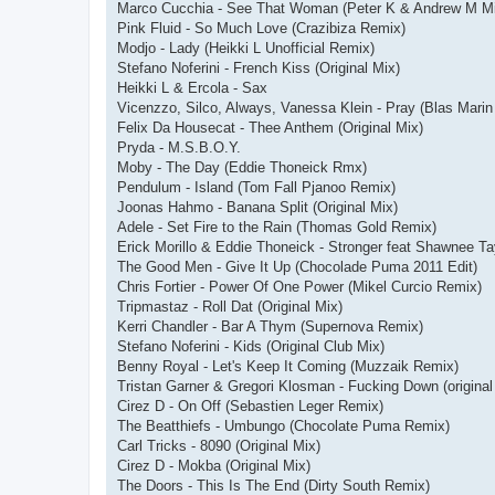
Marco Cucchia - See That Woman (Peter K & Andrew M M
Pink Fluid - So Much Love (Crazibiza Remix)
Modjo - Lady (Heikki L Unofficial Remix)
Stefano Noferini - French Kiss (Original Mix)
Heikki L & Ercola - Sax
Vicenzzo, Silco, Always, Vanessa Klein - Pray (Blas Marin
Felix Da Housecat - Thee Anthem (Original Mix)
Pryda - M.S.B.O.Y.
Moby - The Day (Eddie Thoneick Rmx)
Pendulum - Island (Tom Fall Pjanoo Remix)
Joonas Hahmo - Banana Split (Original Mix)
Adele - Set Fire to the Rain (Thomas Gold Remix)
Erick Morillo & Eddie Thoneick - Stronger feat Shawnee Ta
The Good Men - Give It Up (Chocolade Puma 2011 Edit)
Chris Fortier - Power Of One Power (Mikel Curcio Remix)
Tripmastaz - Roll Dat (Original Mix)
Kerri Chandler - Bar A Thym (Supernova Remix)
Stefano Noferini - Kids (Original Club Mix)
Benny Royal - Let's Keep It Coming (Muzzaik Remix)
Tristan Garner & Gregori Klosman - Fucking Down (original
Cirez D - On Off (Sebastien Leger Remix)
The Beatthiefs - Umbungo (Chocolate Puma Remix)
Carl Tricks - 8090 (Original Mix)
Cirez D - Mokba (Original Mix)
The Doors - This Is The End (Dirty South Remix)