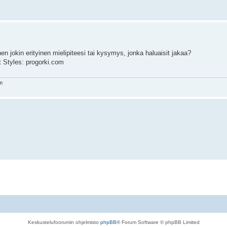
ihen jokin erityinen mielipiteesi tai kysymys, jonka haluaisit jakaa?
t Styles: progorki.com
m
Keskustelufoorumin ohjelmisto
phpBB
® Forum Software © phpBB Limited