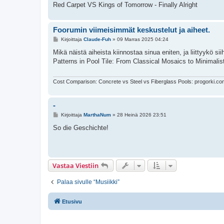
Red Carpet VS Kings of Tomorrow - Finally Alright
Foorumin viimeisimmät keskustelut ja aiheet.
V
Kirjoittaja
Claude-Fuh
»
09 Marras 2025 04:24
i
e
Mikä näistä aiheista kiinnostaa sinua eniten, ja liittyykö si
s
Patterns in Pool Tile: From Classical Mosaics to Minimalis
t
i
Cost Comparison: Concrete vs Steel vs Fiberglass Pools: progorki.co
-
V
Kirjoittaja
MarthaNum
»
28 Heinä 2026 23:51
i
e
So die Geschichte!
s
t
i
Vastaa Viestiin
Palaa sivulle “Musiikki”
Etusivu