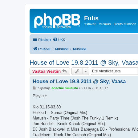
Fiilis
Ystävät - Musiikki - Rentoutuminen
Pikalinkit
UKK
Etusivu
Musiikki
Musiikki
House of Love 19.8.2011 @ Sky, Vaas
Vastaa Viestiin
House of Love 19.8.2011 @ Sky, Vaasa
V
Kirjoittaja
Anselmi Kuusisto
»
21 Elo 2011 13:17
i
e
Playlist:
s
t
i
Klo.01.15-03.30
Heikki L - Sumai (Original Mix)
Matush - Party Time (Josh The Funky 1 Remix)
Jon Rundell - Knick Knack (Original Mix)
DJ Josh Blackwell & Miss Babayaga DJ - Professional Wi
Tradelove - Rock The Casbah (Original Mix)