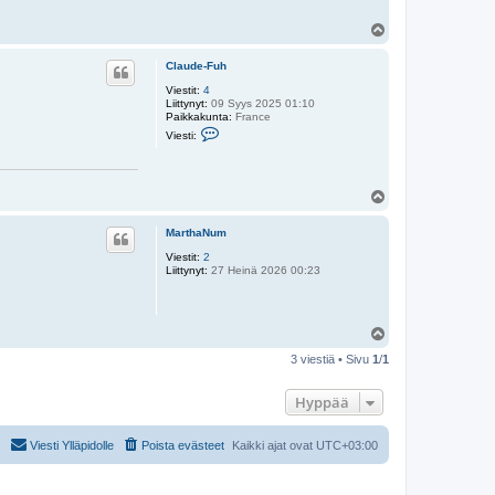
Y
l
ö
Claude-Fuh
s
Viestit:
4
Liittynyt:
09 Syys 2025 01:10
Paikkakunta:
France
V
Viesti:
i
e
s
t
Y
i
C
l
l
ö
MarthaNum
a
s
u
Viestit:
2
d
Liittynyt:
27 Heinä 2026 00:23
e
-
F
u
h
Y
l
3 viestiä • Sivu
1
/
1
ö
s
Hyppää
Viesti Ylläpidolle
Poista evästeet
Kaikki ajat ovat
UTC+03:00