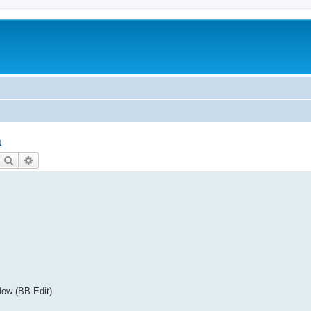
a
Etsi
Tarkennettu haku
dow (BB Edit)