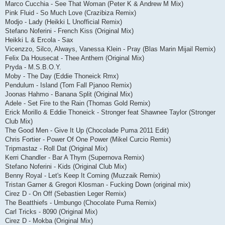
Marco Cucchia - See That Woman (Peter K & Andrew M Mix)
Pink Fluid - So Much Love (Crazibiza Remix)
Modjo - Lady (Heikki L Unofficial Remix)
Stefano Noferini - French Kiss (Original Mix)
Heikki L & Ercola - Sax
Vicenzzo, Silco, Always, Vanessa Klein - Pray (Blas Marin Mijail Remix)
Felix Da Housecat - Thee Anthem (Original Mix)
Pryda - M.S.B.O.Y.
Moby - The Day (Eddie Thoneick Rmx)
Pendulum - Island (Tom Fall Pjanoo Remix)
Joonas Hahmo - Banana Split (Original Mix)
Adele - Set Fire to the Rain (Thomas Gold Remix)
Erick Morillo & Eddie Thoneick - Stronger feat Shawnee Taylor (Stronger
Club Mix)
The Good Men - Give It Up (Chocolade Puma 2011 Edit)
Chris Fortier - Power Of One Power (Mikel Curcio Remix)
Tripmastaz - Roll Dat (Original Mix)
Kerri Chandler - Bar A Thym (Supernova Remix)
Stefano Noferini - Kids (Original Club Mix)
Benny Royal - Let's Keep It Coming (Muzzaik Remix)
Tristan Garner & Gregori Klosman - Fucking Down (original mix)
Cirez D - On Off (Sebastien Leger Remix)
The Beatthiefs - Umbungo (Chocolate Puma Remix)
Carl Tricks - 8090 (Original Mix)
Cirez D - Mokba (Original Mix)