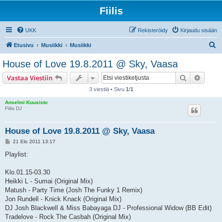
Fiilis
UKK
Rekisteröidy
Kirjaudu sisään
E
Etusivu
Musiikki
Musiikki
t
House of Love 19.8.2011 @ Sky, Vaasa
s
Etsi
Tarken
Vastaa Viestiin
i
3 viestiä • Sivu
1
/
1
Anselmi Kuusisto
Fiilis DJ
House of Love 19.8.2011 @ Sky, Vaasa
V
21 Elo 2011 13:17
i
e
Playlist:
s
t
i
Klo.01.15-03.30
Heikki L - Sumai (Original Mix)
Matush - Party Time (Josh The Funky 1 Remix)
Jon Rundell - Knick Knack (Original Mix)
DJ Josh Blackwell & Miss Babayaga DJ - Professional Widow (BB Edit)
Tradelove - Rock The Casbah (Original Mix)