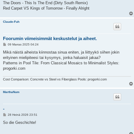
The Doors - This Is The End (Dirty South Remix)
Red Carpet VS Kings of Tomorrow - Finally Alright
Claude-Fuh
Foorumin viimeisimmät keskustelut ja aiheet.
V
09 Marras 2025 04:24
i
e
Mikä näistä aiheista kiinnostaa sinua eniten, ja liittyykö siihen jokin
s
erityinen mielipiteesi tai kysymys, jonka haluaisit jakaa?
t
i
Patterns in Pool Tile: From Classical Mosaics to Minimalist Styles:
progorki.com
Cost Comparison: Concrete vs Steel vs Fiberglass Pools: progorki.com
MarthaNum
-
V
28 Heinä 2026 23:51
i
e
So die Geschichte!
s
t
i