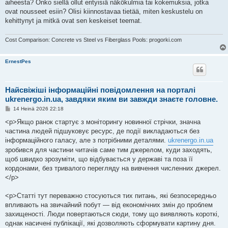
aiheesta? Onko siellä ollut erityisiä näkökulmia tai kokemuksia, jotka
t
i
ovat nousseet esiin? Olisi kiinnostavaa tietää, miten keskustelu on
kehittynyt ja mitkä ovat sen keskeiset teemat.
Cost Comparison: Concrete vs Steel vs Fiberglass Pools: progorki.com
ErnestPes
Найсвіжіші інформаційні повідомлення на порталі
ukrenergo.in.ua, завдяки яким ви завжди знаєте головне.
V
14 Heinä 2026 22:18
i
e
<p>Якщо ранок стартує з моніторингу новинної стрічки, значна
s
частина людей підшуковує ресурс, де події викладаються без
t
i
інформаційного галасу, але з потрібними деталями.
ukrenergo.in.ua
зробився для частини читачів саме тим джерелом, куди заходять,
щоб швидко зрозуміти, що відбувається у державі та поза її
кордонами, без тривалого перегляду на вивчення численних джерел.
</p>
<p>Статті тут переважно стосуються тих питань, які безпосередньо
впливають на звичайний побут — від економічних змін до проблем
захищеності. Люди повертаються сюди, тому що виявляють короткі,
однак насичені публікації, які дозволяють сформувати картину дня.