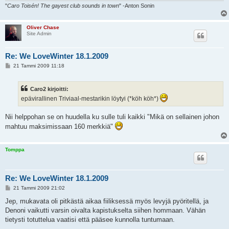
"
Caro Toisén! The gayest club sounds in town
" -Anton Sonin
Oliver Chase
Site Admin
Re: We LoveWinter 18.1.2009
V
21 Tammi 2009 11:18
i
e
s
Caro2 kirjoitti:
t
i
epävirallinen Triviaal-mestarikin löytyi (*köh köh*)
Nii helppohan se on huudella ku sulle tuli kaikki "Mikä on sellainen johon
mahtuu maksimissaan 160 merkkiä"
Tomppa
Re: We LoveWinter 18.1.2009
V
21 Tammi 2009 21:02
i
e
Jep, mukavata oli pitkästä aikaa fiiliksessä myös levyjä pyöritellä, ja
s
Denoni vaikutti varsin oivalta kapistukselta siihen hommaan. Vähän
t
i
tietysti totuttelua vaatisi että pääsee kunnolla tuntumaan.