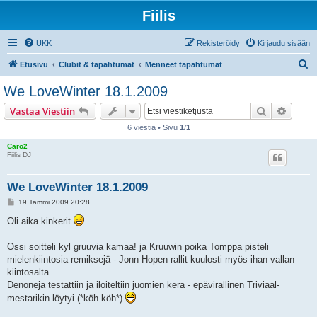
Fiilis
UKK
Rekisteröidy
Kirjaudu sisään
E
Etusivu
Clubit & tapahtumat
Menneet tapahtumat
t
We LoveWinter 18.1.2009
s
Etsi
Tarken
Vastaa Viestiin
i
6 viestiä • Sivu
1
/
1
Caro2
Fiilis DJ
We LoveWinter 18.1.2009
V
19 Tammi 2009 20:28
i
e
Oli aika kinkerit
s
t
i
Ossi soitteli kyl gruuvia kamaa! ja Kruuwin poika Tomppa pisteli
mielenkiintosia remiksejä - Jonn Hopen rallit kuulosti myös ihan vallan
kiintosalta.
Denoneja testattiin ja iloiteltiin juomien kera - epävirallinen Triviaal-
mestarikin löytyi (*köh köh*)