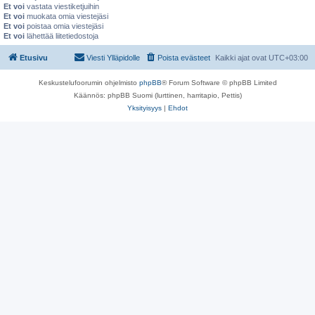
Et voi
vastata viestiketjuihin
Et voi
muokata omia viestejäsi
Et voi
poistaa omia viestejäsi
Et voi
lähettää liitetiedostoja
Etusivu
Viesti Ylläpidolle
Poista evästeet
Kaikki ajat ovat
UTC+03:00
Keskustelufoorumin ohjelmisto
phpBB
® Forum Software © phpBB Limited
Käännös: phpBB Suomi (lurttinen, harritapio, Pettis)
Yksityisyys
|
Ehdot