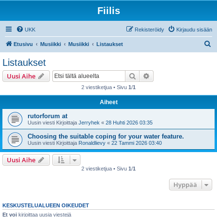
Fiilis
UKK
Rekisteröidy
Kirjaudu sisään
E
Etusivu
Musiikki
Musiikki
Listaukset
t
Listaukset
s
Etsi
Tarkennettu haku
Uusi Aihe
i
2 viestiketjua • Sivu
1
/
1
Aiheet
rutorforum at
Uusin viesti Kirjoittaja
Jerryhek
«
28 Huhti 2026 03:35
Choosing the suitable coping for your water feature.
Uusin viesti Kirjoittaja
Ronaldlievy
«
22 Tammi 2026 03:40
Uusi Aihe
2 viestiketjua • Sivu
1
/
1
Hyppää
KESKUSTELUALUEEN OIKEUDET
Et voi
kirjoittaa uusia viestejä