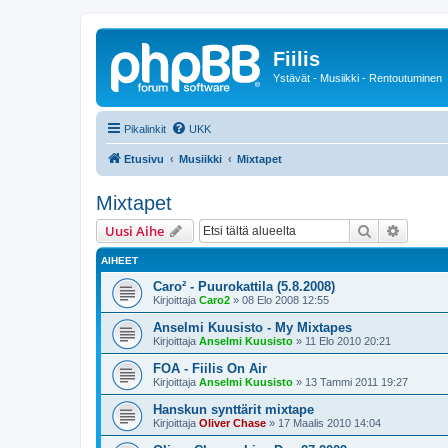
Fiilis
Ystävät - Musiikki - Rentoutuminen
Pikalinkit
UKK
Etusivu
Musiikki
Mixtapet
Mixtapet
Etsi
Tarken
Uusi Aihe
AIHEET
Caro² - Puurokattila (5.8.2008)
Kirjoittaja
Caro2
»
08 Elo 2008 12:55
Anselmi Kuusisto - My Mixtapes
Kirjoittaja
Anselmi Kuusisto
»
11 Elo 2010 20:21
FOA - Fiilis On Air
Kirjoittaja
Anselmi Kuusisto
»
13 Tammi 2011 19:27
Hanskun synttärit mixtape
Kirjoittaja
Oliver Chase
»
17 Maalis 2010 14:04