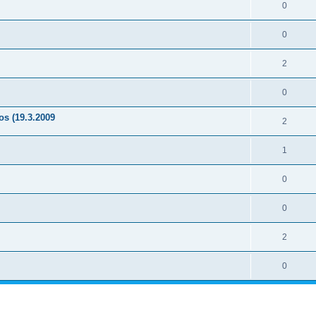
0
0
2
0
os (19.3.2009
2
1
0
0
2
0