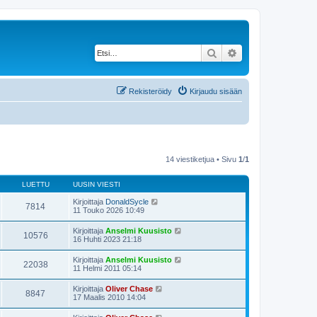
Etsi
Tarkennettu haku
Rekisteröidy
Kirjaudu sisään
14 viestiketjua • Sivu
1
/
1
LUETTU
UUSIN VIESTI
Kirjoittaja
DonaldSycle
7814
11 Touko 2026 10:49
Kirjoittaja
Anselmi Kuusisto
10576
16 Huhti 2023 21:18
Kirjoittaja
Anselmi Kuusisto
22038
11 Helmi 2011 05:14
Kirjoittaja
Oliver Chase
8847
17 Maalis 2010 14:04