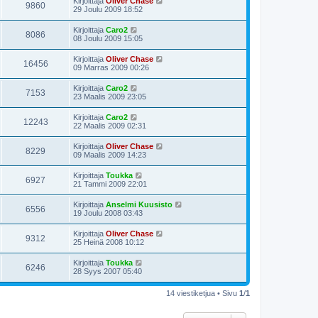
Kirjoittaja
Oliver Chase
9860
29 Joulu 2009 18:52
Kirjoittaja
Caro2
8086
08 Joulu 2009 15:05
Kirjoittaja
Oliver Chase
16456
09 Marras 2009 00:26
Kirjoittaja
Caro2
7153
23 Maalis 2009 23:05
Kirjoittaja
Caro2
12243
22 Maalis 2009 02:31
Kirjoittaja
Oliver Chase
8229
09 Maalis 2009 14:23
Kirjoittaja
Toukka
6927
21 Tammi 2009 22:01
Kirjoittaja
Anselmi Kuusisto
6556
19 Joulu 2008 03:43
Kirjoittaja
Oliver Chase
9312
25 Heinä 2008 10:12
Kirjoittaja
Toukka
6246
28 Syys 2007 05:40
14 viestiketjua • Sivu
1
/
1