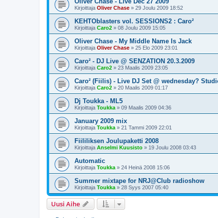
Oliver Chase - Live Dec 27 2009
Kirjoittaja
Oliver Chase
»
29 Joulu 2009 18:52
KEHTOblasters vol. SESSIONS2 : Caro²
Kirjoittaja
Caro2
»
08 Joulu 2009 15:05
Oliver Chase - My Middle Name Is Jack
Kirjoittaja
Oliver Chase
»
25 Elo 2009 23:01
Caro² - DJ Live @ SENZATION 20.3.2009
Kirjoittaja
Caro2
»
23 Maalis 2009 23:05
Caro² (Fiilis) - Live DJ Set @ wednesday? Studi
Kirjoittaja
Caro2
»
20 Maalis 2009 01:17
Dj Toukka - ML5
Kirjoittaja
Toukka
»
09 Maalis 2009 04:36
January 2009 mix
Kirjoittaja
Toukka
»
21 Tammi 2009 22:01
Fiililiksen Joulupaketti 2008
Kirjoittaja
Anselmi Kuusisto
»
19 Joulu 2008 03:43
Automatic
Kirjoittaja
Toukka
»
24 Heinä 2008 15:06
Summer mixtape for NRJ@Club radioshow
Kirjoittaja
Toukka
»
28 Syys 2007 05:40
Uusi Aihe