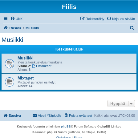
Fiilis
UKK
Rekisteröidy
Kirjaudu sisään
E
Etusivu
Musiikki
t
Musiikki
s
Keskustelualue
i
Musiikki
Yleistä keskustelua musiikista
Sisäalue:
Listaukset
Aiheet:
6
Mixtapet
Mixtapet ja niiden esittelyt
Aiheet:
14
Hyppää
Etusivu
Viesti Ylläpidolle
Poista evästeet
Kaikki ajat ovat
UTC+03:00
Keskustelufoorumin ohjelmisto
phpBB
® Forum Software © phpBB Limited
Käännös: phpBB Suomi (lurttinen, harritapio, Pettis)
Yksityisyys
|
Ehdot