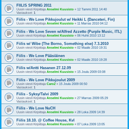
FIILIS SPRING 2011
Uusin viesti Kirjoittaja
Anselmi Kuusisto
«
12 Tammi 2011 14:40
Vastaukset:
1
Fiilis - We Love Pikkujoulut w/ Heikki L (Danceteri, Fin)
Uusin viesti Kirjoittaja
Anselmi Kuusisto
«
11 Marras 2010 04:12
Fiilis - We Love Seven w/Alfred Azzetto (Purple Music, ITL)
Uusin viesti Kirjoittaja
Anselmi Kuusisto
«
06 Huhti 2010 13:12
Fiilis w/ Wibe (The Borno, Something else) 7.3.2010
Uusin viesti Kirjoittaja
Anselmi Kuusisto
«
02 Maalis 2010 19:31
Fiilis - We Love Pääsiäinen
Uusin viesti Kirjoittaja
Anselmi Kuusisto
«
02 Maalis 2010 19:28
Fiilis w/Antti Hasanen 27.12.09
Uusin viesti Kirjoittaja
Anselmi Kuusisto
«
15 Joulu 2009 03:08
Fiilis - We Love Pikkujoulut 2009
Uusin viesti Kirjoittaja
Caro2
«
15 Joulu 2009 00:50
Vastaukset:
1
Fiilis - Syksy/Talvi 2009
Uusin viesti Kirjoittaja
Anselmi Kuusisto
«
27 Marras 2009 05:29
Vastaukset:
1
Fiilis - We Love NuCH
Uusin viesti Kirjoittaja
Anselmi Kuusisto
«
28 Loka 2009 14:39
Fiilis 18.10. @ Coffee House, Kvl
Uusin viesti Kirjoittaja
Anselmi Kuusisto
«
07 Loka 2009 13:05