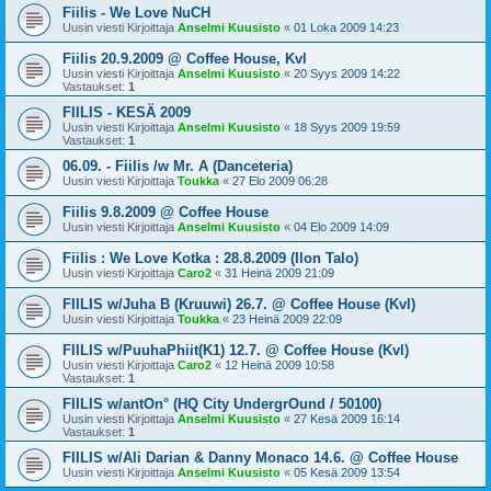
Fiilis - We Love NuCH
Uusin viesti Kirjoittaja
Anselmi Kuusisto
«
01 Loka 2009 14:23
Fiilis 20.9.2009 @ Coffee House, Kvl
Uusin viesti Kirjoittaja
Anselmi Kuusisto
«
20 Syys 2009 14:22
Vastaukset:
1
FIILIS - KESÄ 2009
Uusin viesti Kirjoittaja
Anselmi Kuusisto
«
18 Syys 2009 19:59
Vastaukset:
1
06.09. - Fiilis /w Mr. A (Danceteria)
Uusin viesti Kirjoittaja
Toukka
«
27 Elo 2009 06:28
Fiilis 9.8.2009 @ Coffee House
Uusin viesti Kirjoittaja
Anselmi Kuusisto
«
04 Elo 2009 14:09
Fiilis : We Love Kotka : 28.8.2009 (Ilon Talo)
Uusin viesti Kirjoittaja
Caro2
«
31 Heinä 2009 21:09
FIILIS w/Juha B (Kruuwi) 26.7. @ Coffee House (Kvl)
Uusin viesti Kirjoittaja
Toukka
«
23 Heinä 2009 22:09
FIILIS w/PuuhaPhiit(K1) 12.7. @ Coffee House (Kvl)
Uusin viesti Kirjoittaja
Caro2
«
12 Heinä 2009 10:58
Vastaukset:
1
FIILIS w/antOn° (HQ City UndergrOund / 50100)
Uusin viesti Kirjoittaja
Anselmi Kuusisto
«
27 Kesä 2009 16:14
Vastaukset:
1
FIILIS w/Ali Darian & Danny Monaco 14.6. @ Coffee House
Uusin viesti Kirjoittaja
Anselmi Kuusisto
«
05 Kesä 2009 13:54