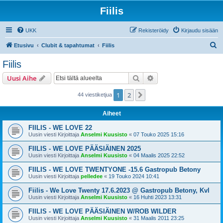
Fiilis
UKK
Rekisteröidy
Kirjaudu sisään
E
Etusivu
Clubit & tapahtumat
Fiilis
t
Fiilis
s
Etsi
Tarkennettu haku
Uusi Aihe
i
1
2
Seuraava
44 viestiketjua
Aiheet
FIILIS - WE LOVE 22
Uusin viesti Kirjoittaja
Anselmi Kuusisto
«
07 Touko 2025 15:16
FIILIS - WE LOVE PÄÄSIÄINEN 2025
Uusin viesti Kirjoittaja
Anselmi Kuusisto
«
04 Maalis 2025 22:52
FIILIS - WE LOVE TWENTYONE -15.6 Gastropub Betony
Uusin viesti Kirjoittaja
pelledee
«
19 Touko 2024 10:41
Fiilis - We Love Twenty 17.6.2023 @ Gastropub Betony, Kvl
Uusin viesti Kirjoittaja
Anselmi Kuusisto
«
16 Huhti 2023 13:31
FIILIS - WE LOVE PÄÄSIÄINEN W/ROB WILDER
Uusin viesti Kirjoittaja
Anselmi Kuusisto
«
31 Maalis 2011 23:25