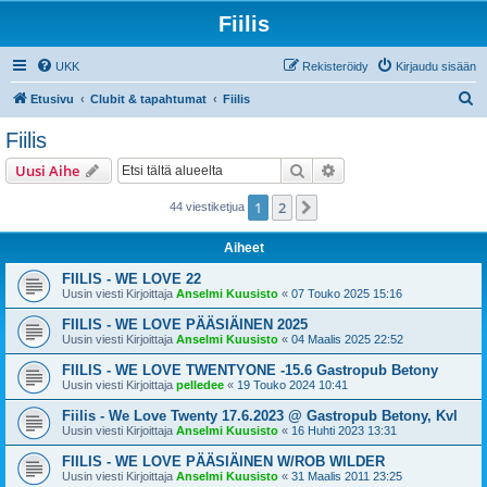
Fiilis
UKK
Rekisteröidy
Kirjaudu sisään
E
Etusivu
Clubit & tapahtumat
Fiilis
t
Fiilis
s
Etsi
Tarkennettu haku
Uusi Aihe
i
1
2
Seuraava
44 viestiketjua
Aiheet
FIILIS - WE LOVE 22
Uusin viesti Kirjoittaja
Anselmi Kuusisto
«
07 Touko 2025 15:16
FIILIS - WE LOVE PÄÄSIÄINEN 2025
Uusin viesti Kirjoittaja
Anselmi Kuusisto
«
04 Maalis 2025 22:52
FIILIS - WE LOVE TWENTYONE -15.6 Gastropub Betony
Uusin viesti Kirjoittaja
pelledee
«
19 Touko 2024 10:41
Fiilis - We Love Twenty 17.6.2023 @ Gastropub Betony, Kvl
Uusin viesti Kirjoittaja
Anselmi Kuusisto
«
16 Huhti 2023 13:31
FIILIS - WE LOVE PÄÄSIÄINEN W/ROB WILDER
Uusin viesti Kirjoittaja
Anselmi Kuusisto
«
31 Maalis 2011 23:25