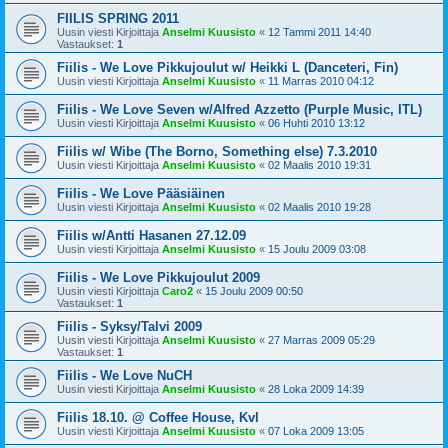
FIILIS SPRING 2011
Uusin viesti Kirjoittaja
Anselmi Kuusisto
«
12 Tammi 2011 14:40
Vastaukset:
1
Fiilis - We Love Pikkujoulut w/ Heikki L (Danceteri, Fin)
Uusin viesti Kirjoittaja
Anselmi Kuusisto
«
11 Marras 2010 04:12
Fiilis - We Love Seven w/Alfred Azzetto (Purple Music, ITL)
Uusin viesti Kirjoittaja
Anselmi Kuusisto
«
06 Huhti 2010 13:12
Fiilis w/ Wibe (The Borno, Something else) 7.3.2010
Uusin viesti Kirjoittaja
Anselmi Kuusisto
«
02 Maalis 2010 19:31
Fiilis - We Love Pääsiäinen
Uusin viesti Kirjoittaja
Anselmi Kuusisto
«
02 Maalis 2010 19:28
Fiilis w/Antti Hasanen 27.12.09
Uusin viesti Kirjoittaja
Anselmi Kuusisto
«
15 Joulu 2009 03:08
Fiilis - We Love Pikkujoulut 2009
Uusin viesti Kirjoittaja
Caro2
«
15 Joulu 2009 00:50
Vastaukset:
1
Fiilis - Syksy/Talvi 2009
Uusin viesti Kirjoittaja
Anselmi Kuusisto
«
27 Marras 2009 05:29
Vastaukset:
1
Fiilis - We Love NuCH
Uusin viesti Kirjoittaja
Anselmi Kuusisto
«
28 Loka 2009 14:39
Fiilis 18.10. @ Coffee House, Kvl
Uusin viesti Kirjoittaja
Anselmi Kuusisto
«
07 Loka 2009 13:05