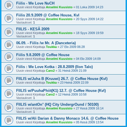
Fiilis - We Love NuCH
Uusin viesti Kirjoittaja
Anselmi Kuusisto
«
01 Loka 2009 14:23
Fiilis 20.9.2009 @ Coffee House, Kvl
Uusin viesti Kirjoittaja
Anselmi Kuusisto
«
20 Syys 2009 14:22
Vastaukset:
1
FIILIS - KESÄ 2009
Uusin viesti Kirjoittaja
Anselmi Kuusisto
«
18 Syys 2009 19:59
Vastaukset:
1
06.09. - Fiilis /w Mr. A (Danceteria)
Uusin viesti Kirjoittaja
Toukka
«
27 Elo 2009 06:28
Fiilis 9.8.2009 @ Coffee House
Uusin viesti Kirjoittaja
Anselmi Kuusisto
«
04 Elo 2009 14:09
Fiilis : We Love Kotka : 28.8.2009 (Ilon Talo)
Uusin viesti Kirjoittaja
Caro2
«
31 Heinä 2009 21:09
FIILIS w/Juha B (Kruuwi) 26.7. @ Coffee House (Kvl)
Uusin viesti Kirjoittaja
Toukka
«
23 Heinä 2009 22:09
FIILIS w/PuuhaPhiit(K1) 12.7. @ Coffee House (Kvl)
Uusin viesti Kirjoittaja
Caro2
«
12 Heinä 2009 10:58
Vastaukset:
1
FIILIS w/antOn° (HQ City UndergrOund / 50100)
Uusin viesti Kirjoittaja
Anselmi Kuusisto
«
27 Kesä 2009 16:14
Vastaukset:
1
FIILIS w/Ali Darian & Danny Monaco 14.6. @ Coffee House
Uusin viesti Kirjoittaja
Anselmi Kuusisto
«
05 Kesä 2009 13:54