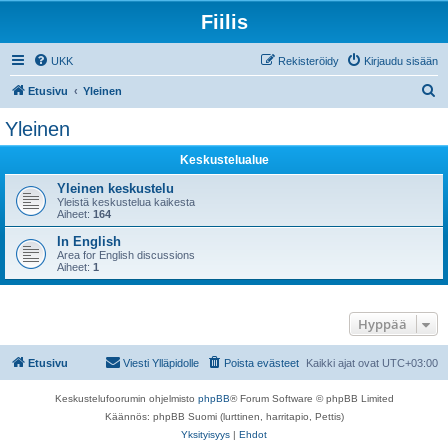
Fiilis
UKK
Rekisteröidy
Kirjaudu sisään
E
Etusivu
Yleinen
t
Yleinen
s
Keskustelualue
i
Yleinen keskustelu
Yleistä keskustelua kaikesta
Aiheet:
164
In English
Area for English discussions
Aiheet:
1
Hyppää
Etusivu
Viesti Ylläpidolle
Poista evästeet
Kaikki ajat ovat
UTC+03:00
Keskustelufoorumin ohjelmisto
phpBB
® Forum Software © phpBB Limited
Käännös: phpBB Suomi (lurttinen, harritapio, Pettis)
Yksityisyys
|
Ehdot