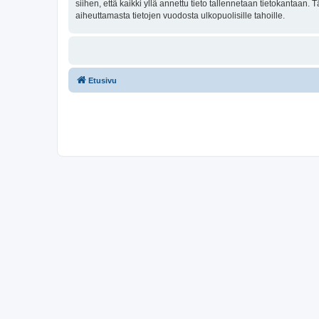
siihen, että kaikki yllä annettu tieto tallennetaan tietokantaan
aiheuttamasta tietojen vuodosta ulkopuolisille tahoille.
Etusivu