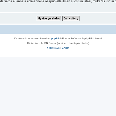
. Tätä tietoa ei anneta kolmannelle osapuolelle ilman suostumustasi, mutta "Fiilis" t
Keskustelufoorumin ohjelmisto
phpBB
® Forum Software © phpBB Limited
Käännös: phpBB Suomi (lurttinen, harritapio, Pettis)
Yksityisyys
|
Ehdot