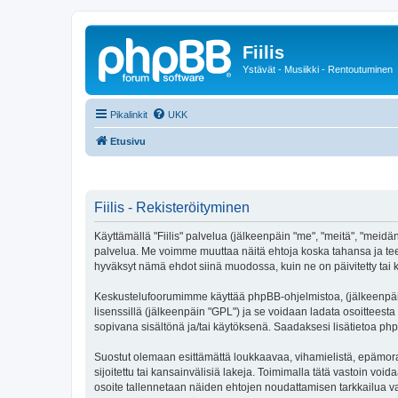
Fiilis
Ystävät - Musiikki - Rentoutuminen
Pikalinkit
UKK
Etusivu
Fiilis - Rekisteröityminen
Käyttämällä "Fiilis" palvelua (jälkeenpäin "me", "meitä", "meidän", 
palvelua. Me voimme muuttaa näitä ehtoja koska tahansa ja tee
hyväksyt nämä ehdot siinä muodossa, kuin ne on päivitetty tai k
Keskustelufoorumimme käyttää phpBB-ohjelmistoa, (jälkeenpäin 
lisenssillä (jälkeenpäin "GPL") ja se voidaan ladata osoitteesta
sopivana sisältönä ja/tai käytöksenä. Saadaksesi lisätietoa php
Suostut olemaan esittämättä loukkaavaa, vihamielistä, epämoraal
sijoitettu tai kansainvälisiä lakeja. Toimimalla tätä vastoin voida
osoite tallennetaan näiden ehtojen noudattamisen tarkkailua var