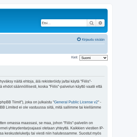
Etsi
Tarkennettu haku
Kirjaudu sisään
Kieli:
yväksy näitä ehtoja, älä rekisteröidy ja/tai käytä "Fiilis"-
t säännöllisesti, koska "Fiilis"-palvelun käyttö vaatii että
pBB Tiimit"), joka on julkaistu "
General Public License v2
" -
BB Limited ei ole vastuussa siitä, mitä sallimme tai kiellämme
itten omassa maassasi, se maa, johon "Fiilis"-palvelin on
nternet-yhteydentarjoajaasi otetaan yhteyttä. Kaikkien viestien IP-
nsa keskusteluketju tai viesti niin halutessamme. Suostut myös