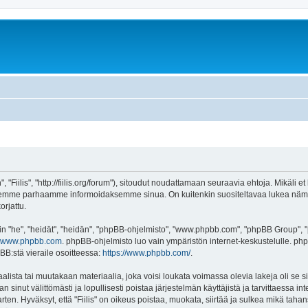
"Fiilis", "http://fiilis.org/forum"), sitoudut noudattamaan seuraavia ehtoja. Mikäli et h
mme parhaamme informoidaksemme sinua. On kuitenkin suositeltavaa lukea nämä ehdo
orjattu.
"he", "heidät", "heidän", "phpBB-ohjelmisto", "www.phpbb.com", "phpBB Group", "ph
www.phpbb.com
. phpBB-ohjelmisto luo vain ympäristön internet-keskustelulle. php
BB:stä vieraile osoitteessa:
https://www.phpbb.com/
.
ista tai muutakaan materiaalia, joka voisi loukata voimassa olevia lakeja oli se s
an sinut välittömästi ja lopullisesti poistaa järjestelmän käyttäjistä ja tarvittaessa i
ten. Hyväksyt, että "Fiilis" on oikeus poistaa, muokata, siirtää ja sulkea mikä taha