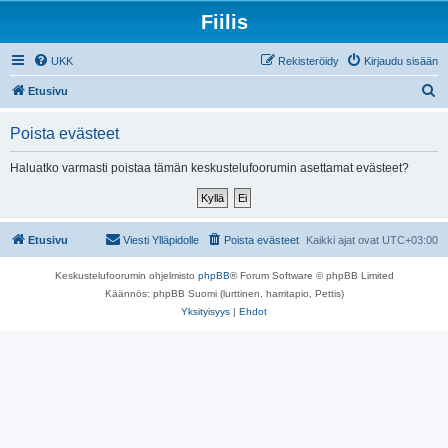
Fiilis
UKK
Rekisteröidy
Kirjaudu sisään
E
Etusivu
t
Poista evästeet
s
i
Haluatko varmasti poistaa tämän keskustelufoorumin asettamat evästeet?
Etusivu
Viesti Ylläpidolle
Poista evästeet
Kaikki ajat ovat
UTC+03:00
Keskustelufoorumin ohjelmisto
phpBB
® Forum Software © phpBB Limited
Käännös: phpBB Suomi (lurttinen, harritapio, Pettis)
Yksityisyys
|
Ehdot