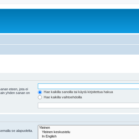
anan eteen, jota ei
Hae kaikilla sanoilla tai käytä kirjoitettua hakua
 vain yhden sanan on
Hae kaikilla vaihtoehdoilla
tsemalla se alapuolelta.