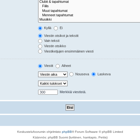
Kyllä
Ei
Viestin otsikot ja tekstit
Vain teksti
Viestin otsikko
Viestiketjujen ensimmäinen viesti
Viestit
Aiheet
Nouseva
Laskeva
Merkkiä viestistä.
Keskustelufoorumin ohjelmisto
phpBB
® Forum Software © phpBB Limited
Käännös: phpBB Suomi (lurttinen, harritapio, Pettis)