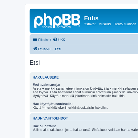
Fiilis
Ystävät - Musiikki - Rentoutuminen
Pikalinkit
UKK
Etusivu
Etsi
Etsi
HAKULAUSEKE
Etsi avainsanoja:
Aseta
+
merkki sanan eteen, jonka on löydyttävä ja
-
merkki sellaisen s
saa löytyä. Laita haettavat sanat sulkuihin erotettuna
|
-merkillä, mikäli
löydyttävä. Käytä *-merkkiä jokerimerkkinä osittaisiin hakuihin.
Hae käyttäjätunnuksella:
Käytä *-merkkiä jokerimerkkinä osittaisiin hakuihin.
HAUN VAIHTOEHDOT
Hae alueittain:
Valitse alue tai alueet, josta haluat etsiä. Sisäalueet voidaan hakea vali