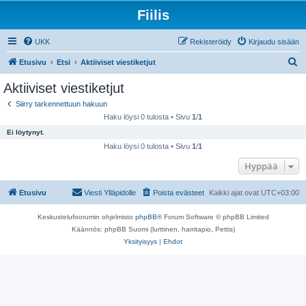
Fiilis
UKK
Rekisteröidy
Kirjaudu sisään
E
Etusivu
Etsi
Aktiiviset viestiketjut
t
Aktiiviset viestiketjut
s
Siirry tarkennettuun hakuun
i
Haku löysi 0 tulosta • Sivu
1
/
1
Ei löytynyt.
Haku löysi 0 tulosta • Sivu
1
/
1
Hyppää
Etusivu
Viesti Ylläpidolle
Poista evästeet
Kaikki ajat ovat
UTC+03:00
Keskustelufoorumin ohjelmisto
phpBB
® Forum Software © phpBB Limited
Käännös: phpBB Suomi (lurttinen, harritapio, Pettis)
Yksityisyys
|
Ehdot