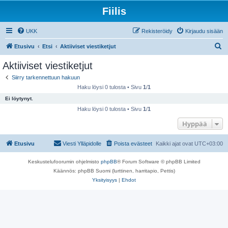
Fiilis
UKK
Rekisteröidy
Kirjaudu sisään
E
Etusivu
Etsi
Aktiiviset viestiketjut
t
Aktiiviset viestiketjut
s
Siirry tarkennettuun hakuun
i
Haku löysi 0 tulosta • Sivu
1
/
1
Ei löytynyt.
Haku löysi 0 tulosta • Sivu
1
/
1
Hyppää
Etusivu
Viesti Ylläpidolle
Poista evästeet
Kaikki ajat ovat
UTC+03:00
Keskustelufoorumin ohjelmisto
phpBB
® Forum Software © phpBB Limited
Käännös: phpBB Suomi (lurttinen, harritapio, Pettis)
Yksityisyys
|
Ehdot