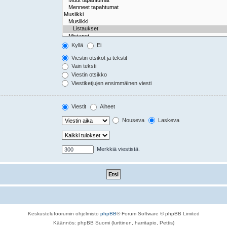
Kyllä
Ei
Viestin otsikot ja tekstit
Vain teksti
Viestin otsikko
Viestiketjujen ensimmäinen viesti
Viestit
Aiheet
Nouseva
Laskeva
Merkkiä viestistä.
Keskustelufoorumin ohjelmisto
phpBB
® Forum Software © phpBB Limited
Käännös: phpBB Suomi (lurttinen, harritapio, Pettis)