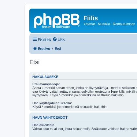
Fiilis
Ystävät - Musiikki - Rentoutuminen
Pikalinkit
UKK
Etusivu
Etsi
Etsi
HAKULAUSEKE
Etsi avainsanoja:
Aseta
+
merkki sanan eteen, jonka on löydyttävä ja
-
merkki sellaisen s
saa löytyä. Laita haettavat sanat sulkuihin erotettuna
|
-merkillä, mikäli
löydyttävä. Käytä *-merkkiä jokerimerkkinä osittaisiin hakuihin.
Hae käyttäjätunnuksella:
Käytä *-merkkiä jokerimerkkinä osittaisiin hakuihin.
HAUN VAIHTOEHDOT
Hae alueittain:
Valitse alue tai alueet, josta haluat etsiä. Sisäalueet voidaan hakea vali