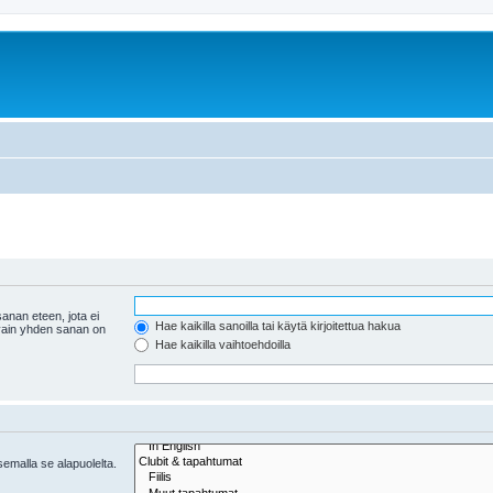
anan eteen, jota ei
Hae kaikilla sanoilla tai käytä kirjoitettua hakua
 vain yhden sanan on
Hae kaikilla vaihtoehdoilla
tsemalla se alapuolelta.