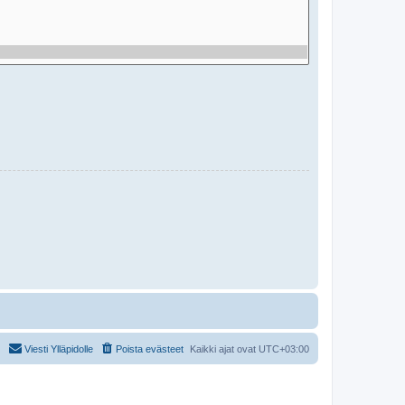
Viesti Ylläpidolle
Poista evästeet
Kaikki ajat ovat
UTC+03:00