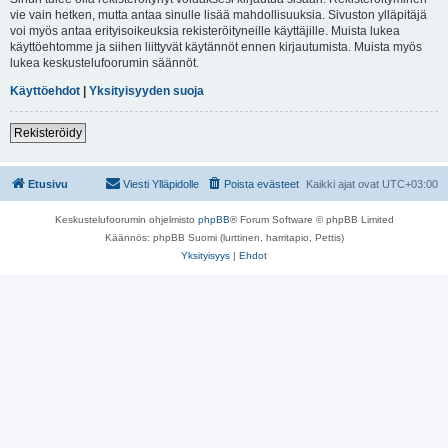
vie vain hetken, mutta antaa sinulle lisää mahdollisuuksia. Sivuston ylläpitäjä
voi myös antaa erityisoikeuksia rekisteröityneille käyttäjille. Muista lukea
käyttöehtomme ja siihen liittyvät käytännöt ennen kirjautumista. Muista myös
lukea keskustelufoorumin säännöt.
Käyttöehdot
|
Yksityisyyden suoja
Rekisteröidy
Etusivu
Viesti Ylläpidolle
Poista evästeet
Kaikki ajat ovat
UTC+03:00
Keskustelufoorumin ohjelmisto
phpBB
® Forum Software © phpBB Limited
Käännös: phpBB Suomi (lurttinen, harritapio, Pettis)
Yksityisyys
|
Ehdot