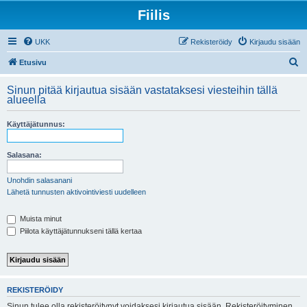
Fiilis
UKK
Rekisteröidy
Kirjaudu sisään
E
Etusivu
t
Sinun pitää kirjautua sisään vastataksesi viesteihin tällä
s
alueella
i
Käyttäjätunnus:
Salasana:
Unohdin salasanani
Lähetä tunnusten aktivointiviesti uudelleen
Muista minut
Piilota käyttäjätunnukseni tällä kertaa
REKISTERÖIDY
Sinun tulee olla rekisteröitynyt voidaksesi kirjautua sisään. Rekisteröityminen