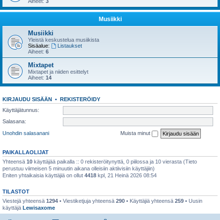
Aiheet:
3
Musiikki
Musiikki
Yleistä keskustelua musiikista
Sisäalue:
Listaukset
Aiheet:
6
Mixtapet
Mixtapet ja niiden esittelyt
Aiheet:
14
KIRJAUDU SISÄÄN
•
REKISTERÖIDY
Käyttäjätunnus:
Salasana:
Unohdin salasanani
Muista minut
PAIKALLAOLIJAT
Yhteensä
10
käyttäjää paikalla :: 0 rekisteröitynyttä, 0 piilossa ja 10 vierasta (Tieto
perustuu viimeisen 5 minuutin aikana olleisiin aktiivisiin käyttäjiin)
Eniten yhtaikaisia käyttäjiä on ollut
4418
kpl, 21 Heinä 2026 08:54
TILASTOT
Viestejä yhteensä
1294
• Viestiketjuja yhteensä
290
• Käyttäjiä yhteensä
259
• Uusin
käyttäjä
Lewisaxome