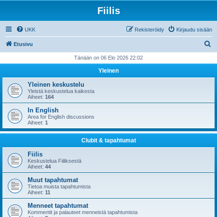
Fiilis
UKK
Rekisteröidy
Kirjaudu sisään
E
Etusivu
t
Tänään on 06 Elo 2026 22:02
s
Yleinen
i
Yleinen keskustelu
Yleistä keskustelua kaikesta
Aiheet:
164
In English
Area for English discussions
Aiheet:
1
Clubit & tapahtumat
Fiilis
Keskustelua Fiiliksestä
Aiheet:
44
Muut tapahtumat
Tietoa muista tapahtumista
Aiheet:
11
Menneet tapahtumat
Kommentit ja palauteet menneistä tapahtumista