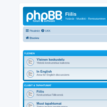
Fiilis
Ystävät - Musiikki - Rentoutuminen
Pikalinkit
UKK
Etusivu
YLEINEN
Yleinen keskustelu
Yleistä keskustelua kaikesta
In English
Area for English discussions
CLUBIT & TAPAHTUMAT
Fiilis
Keskustelua Fiiliksestä
Muut tapahtumat
Tietoa muista tapahtumista