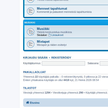
Menneet tapahtumat
Kommentit ja palauteet menneistä tapahtumista
MUSIIKKI
Musiikki
Yleistä keskustelua musiikista
Sisäalue:
Listaukset
Mixtapet
Mixtapet ja niiden esittelyt
KIRJAUDU SISÄÄN
•
REKISTERÖIDY
Käyttäjätunnus:
Salasana:
PAIKALLAOLIJAT
Yhteensä
22
käyttäjää paikalla :: 0 rekisteröitynyttä, 0 piilossa ja 22 viera
Eniten yhtaikaisia käyttäjiä on ollut
4418
kpl, 21 Heinä 2026 08:54
TILASTOT
Viestejä yhteensä
1294
• Viestiketjuja yhteensä
290
• Käyttäjiä yhteensä
Etusivu