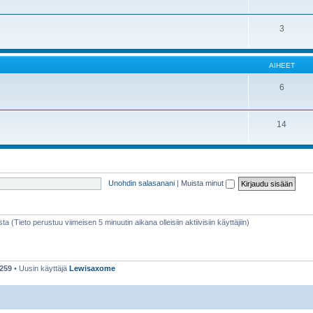
3
AIHEET
6
14
Unohdin salasanani
|
Muista minut
sta (Tieto perustuu viimeisen 5 minuutin aikana olleisiin aktiivisiin käyttäjiin)
259
• Uusin käyttäjä
Lewisaxome