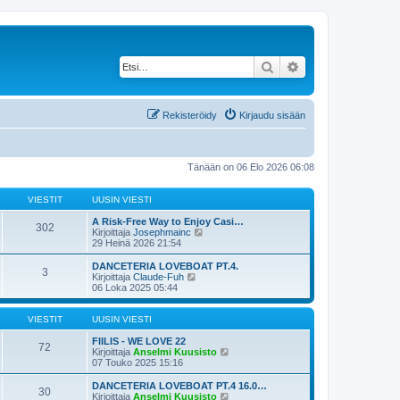
Etsi
Tarkennettu haku
Rekisteröidy
Kirjaudu sisään
Tänään on 06 Elo 2026 06:08
VIESTIT
UUSIN VIESTI
A Risk-Free Way to Enjoy Casi…
302
N
Kirjoittaja
Josephmainc
ä
29 Heinä 2026 21:54
y
t
DANCETERIA LOVEBOAT PT.4.
3
ä
N
Kirjoittaja
Claude-Fuh
u
ä
06 Loka 2025 05:44
u
y
s
t
i
ä
VIESTIT
UUSIN VIESTI
n
u
v
u
FIILIS - WE LOVE 22
72
i
s
N
Kirjoittaja
Anselmi Kuusisto
e
i
ä
07 Touko 2025 15:16
s
n
y
t
v
t
DANCETERIA LOVEBOAT PT.4 16.0…
30
i
i
ä
N
Kirjoittaja
Anselmi Kuusisto