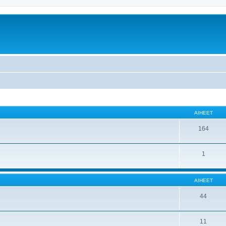
AIHEET
164
1
AIHEET
44
11