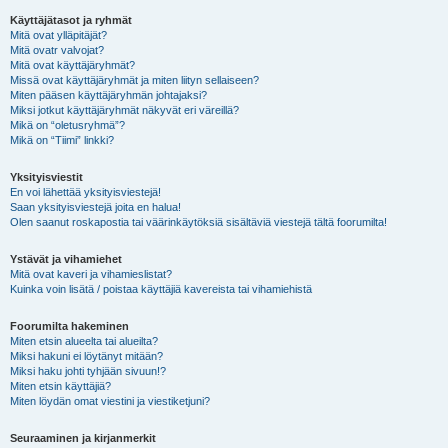
Käyttäjätasot ja ryhmät
Mitä ovat ylläpitäjät?
Mitä ovatr valvojat?
Mitä ovat käyttäjäryhmät?
Missä ovat käyttäjäryhmät ja miten liityn sellaiseen?
Miten pääsen käyttäjäryhmän johtajaksi?
Miksi jotkut käyttäjäryhmät näkyvät eri väreillä?
Mikä on “oletusryhmä”?
Mikä on “Tiimi” linkki?
Yksityisviestit
En voi lähettää yksityisviestejä!
Saan yksityisviestejä joita en halua!
Olen saanut roskapostia tai väärinkäytöksiä sisältäviä viestejä tältä foorumilta!
Ystävät ja vihamiehet
Mitä ovat kaveri ja vihamieslistat?
Kuinka voin lisätä / poistaa käyttäjiä kavereista tai vihamiehistä
Foorumilta hakeminen
Miten etsin alueelta tai alueilta?
Miksi hakuni ei löytänyt mitään?
Miksi haku johti tyhjään sivuun!?
Miten etsin käyttäjiä?
Miten löydän omat viestini ja viestiketjuni?
Seuraaminen ja kirjanmerkit