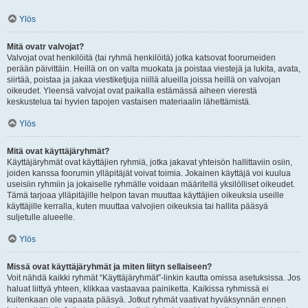
Ylös
Mitä ovatr valvojat?
Valvojat ovat henkilöitä (tai ryhmä henkilöitä) jotka katsovat foorumeiden
perään päivittäin. Heillä on on valta muokata ja poistaa viestejä ja lukita, avata,
siirtää, poistaa ja jakaa viestiketjuja niillä alueilla joissa heillä on valvojan
oikeudet. Yleensä valvojat ovat paikalla estämässä aiheen vierestä
keskustelua tai hyvien tapojen vastaisen materiaalin lähettämistä.
Ylös
Mitä ovat käyttäjäryhmät?
Käyttäjäryhmät ovat käyttäjien ryhmiä, jotka jakavat yhteisön hallittaviin osiin,
joiden kanssa foorumin ylläpitäjät voivat toimia. Jokainen käyttäjä voi kuulua
useisiin ryhmiin ja jokaiselle ryhmälle voidaan määritellä yksilölliset oikeudet.
Tämä tarjoaa ylläpitäjille helpon tavan muuttaa käyttäjien oikeuksia useille
käyttäjille kerralla, kuten muuttaa valvojien oikeuksia tai hallita pääsyä
suljetulle alueelle.
Ylös
Missä ovat käyttäjäryhmät ja miten liityn sellaiseen?
Voit nähdä kaikki ryhmät “Käyttäjäryhmät”-linkin kautta omissa asetuksissa. Jos
haluat liittyä yhteen, klikkaa vastaavaa painiketta. Kaikissa ryhmissä ei
kuitenkaan ole vapaata pääsyä. Jotkut ryhmät vaativat hyväksynnän ennen