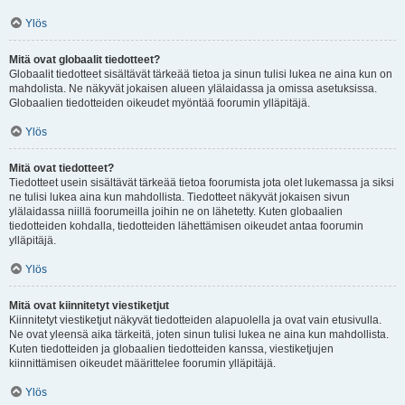
Ylös
Mitä ovat globaalit tiedotteet?
Globaalit tiedotteet sisältävät tärkeää tietoa ja sinun tulisi lukea ne aina kun on
mahdolista. Ne näkyvät jokaisen alueen ylälaidassa ja omissa asetuksissa.
Globaalien tiedotteiden oikeudet myöntää foorumin ylläpitäjä.
Ylös
Mitä ovat tiedotteet?
Tiedotteet usein sisältävät tärkeää tietoa foorumista jota olet lukemassa ja siksi
ne tulisi lukea aina kun mahdollista. Tiedotteet näkyvät jokaisen sivun
ylälaidassa niillä foorumeilla joihin ne on lähetetty. Kuten globaalien
tiedotteiden kohdalla, tiedotteiden lähettämisen oikeudet antaa foorumin
ylläpitäjä.
Ylös
Mitä ovat kiinnitetyt viestiketjut
Kiinnitetyt viestiketjut näkyvät tiedotteiden alapuolella ja ovat vain etusivulla.
Ne ovat yleensä aika tärkeitä, joten sinun tulisi lukea ne aina kun mahdollista.
Kuten tiedotteiden ja globaalien tiedotteiden kanssa, viestiketjujen
kiinnittämisen oikeudet määrittelee foorumin ylläpitäjä.
Ylös