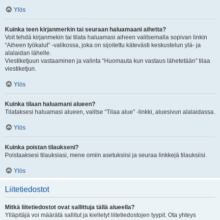
Ylös
Kuinka teen kirjanmerkin tai seuraan haluamaani aihetta?
Voit tehdä kirjanmekin tai tilata haluamasi aiheen valitsemalla sopivan linkin
“Aiheen työkalut” -valikossa, joka on sijoitettu kätevästi keskustelun ylä- ja
alalaidan lähelle.
Viestiketjuun vastaaminen ja valinta “Huomauta kun vastaus lähetetään” tilaa
viestiketjun.
Ylös
Kuinka tilaan haluamani alueen?
Tilataksesi haluamasi alueen, valitse “Tilaa alue” -linkki, aluesivun alalaidassa.
Ylös
Kuinka poistan tilaukseni?
Poistaaksesi tilauksiasi, mene omiin asetuksiisi ja seuraa linkkejä tilauksiisi.
Ylös
Liitetiedostot
Mitkä liitetiedostot ovat sallittuja tällä alueella?
Ylläpitäjä voi määrätä sallitut ja kielletyt liitetiedostojen tyypit. Ota yhteys