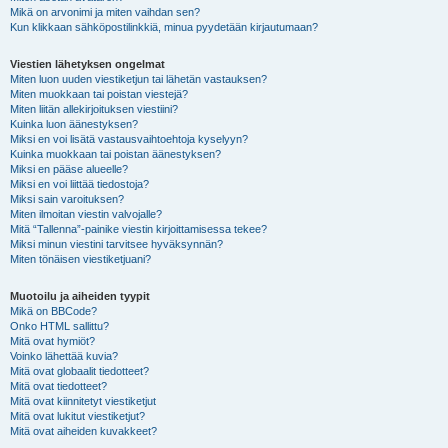
Mikä on arvonimi ja miten vaihdan sen?
Kun klikkaan sähköpostilinkkiä, minua pyydetään kirjautumaan?
Viestien lähetyksen ongelmat
Miten luon uuden viestiketjun tai lähetän vastauksen?
Miten muokkaan tai poistan viestejä?
Miten liitän allekirjoituksen viestiini?
Kuinka luon äänestyksen?
Miksi en voi lisätä vastausvaihtoehtoja kyselyyn?
Kuinka muokkaan tai poistan äänestyksen?
Miksi en pääse alueelle?
Miksi en voi liittää tiedostoja?
Miksi sain varoituksen?
Miten ilmoitan viestin valvojalle?
Mitä “Tallenna”-painike viestin kirjoittamisessa tekee?
Miksi minun viestini tarvitsee hyväksynnän?
Miten tönäisen viestiketjuani?
Muotoilu ja aiheiden tyypit
Mikä on BBCode?
Onko HTML sallittu?
Mitä ovat hymiöt?
Voinko lähettää kuvia?
Mitä ovat globaalit tiedotteet?
Mitä ovat tiedotteet?
Mitä ovat kiinnitetyt viestiketjut
Mitä ovat lukitut viestiketjut?
Mitä ovat aiheiden kuvakkeet?