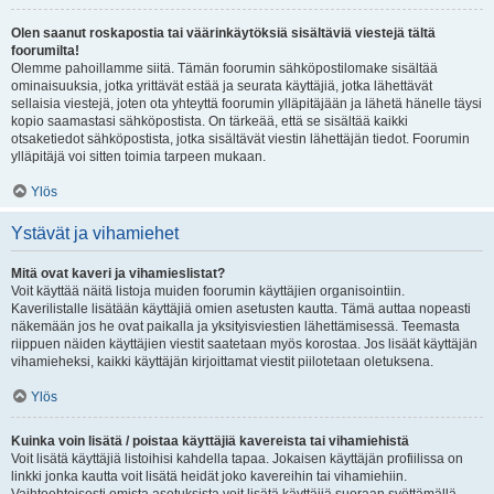
Olen saanut roskapostia tai väärinkäytöksiä sisältäviä viestejä tältä
foorumilta!
Olemme pahoillamme siitä. Tämän foorumin sähköpostilomake sisältää
ominaisuuksia, jotka yrittävät estää ja seurata käyttäjiä, jotka lähettävät
sellaisia viestejä, joten ota yhteyttä foorumin ylläpitäjään ja lähetä hänelle täysi
kopio saamastasi sähköpostista. On tärkeää, että se sisältää kaikki
otsaketiedot sähköpostista, jotka sisältävät viestin lähettäjän tiedot. Foorumin
ylläpitäjä voi sitten toimia tarpeen mukaan.
Ylös
Ystävät ja vihamiehet
Mitä ovat kaveri ja vihamieslistat?
Voit käyttää näitä listoja muiden foorumin käyttäjien organisointiin.
Kaverilistalle lisätään käyttäjiä omien asetusten kautta. Tämä auttaa nopeasti
näkemään jos he ovat paikalla ja yksityisviestien lähettämisessä. Teemasta
riippuen näiden käyttäjien viestit saatetaan myös korostaa. Jos lisäät käyttäjän
vihamieheksi, kaikki käyttäjän kirjoittamat viestit piilotetaan oletuksena.
Ylös
Kuinka voin lisätä / poistaa käyttäjiä kavereista tai vihamiehistä
Voit lisätä käyttäjiä listoihisi kahdella tapaa. Jokaisen käyttäjän profiilissa on
linkki jonka kautta voit lisätä heidät joko kavereihin tai vihamiehiin.