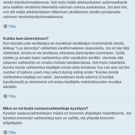
viestin kirjoituslomakkeessa. Voit myös lisätä allekirjoituksen automaattisesti
aina kaikkiin viesteihisi tekemällä valinnan omissa asetuksissa. Jos teet niin,
voit silti estää allekirjoituksen liittämisen yksittäiseen viestiin poistamalla
valinnan viestinkirjoituslomakkeessa.
Ylös
Kuinka luon äänestyksen?
Kun kirjoitat uuta viestiketjua tai muokkaat viestiketjun ensimmäistä viestiä,
klikkaa "Luo äänestys"-välilehteä viestilomakkeen alapuolella. Jos et näe tätä
välilehteä, sinulla ei ole tarvittavia oikeuksia äänestysten luomiseen. Syötä
otsikko ja ainakin kaksi vaihtoehtoa niille varattuihin kenttiin. Varmista että
jokainen vaihtoehto on omalla rivillään tekstikentässä. Voit myös määritellä
kuinka monta vaihtoehtoa käyttäjät voivat valita kohdasta You can also set the
number of options users may select during voting under “Kuinka monta
vaihtoehtoa käyttäjä voi valita”, äänestyksen kesto päivinä (0 kestää
loputtomasti) ja viimeisenä voit antaa käyttäjille mahdollisuuden muuttaa
ääntään.
Ylös
Miksi en voi lisätä vastausvaihtoehtoja kyselyyn?
Kyselyn vastausvaihtoehtojen määrä on foorumin ylläpitäjän määrittelemä. Jos
tarvitset enemmän vaihtoehtoja kuin on sallittu, ota yhteyttä foorumin
ylläpitäjään.
Ylös