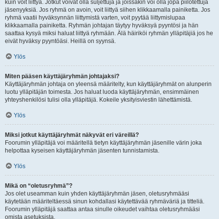
kuin voit liittyä. Jotkut voivat olla suljettuja ja joissakin voi olla jopa piilotettuja
jäsenyyksiä. Jos ryhmä on avoin, voit liittyä siihen klikkaamalla painiketta. Jos
ryhmä vaatii hyväksynnän liittymistä varten, voit pyytää liittymislupaa
klikkaamalla painiketta. Ryhmän johtajan täytyy hyväksyä pyyntösi ja hän
saattaa kysyä miksi haluat liittyä ryhmään. Älä häiriköi ryhmän ylläpitäjiä jos he
eivät hyväksy pyyntöäsi. Heillä on syynsä.
Ylös
Miten pääsen käyttäjäryhmän johtajaksi?
Käyttäjäryhmän johtaja on yleensä määritelty, kun käyttäjäryhmät on alunperin
luotu ylläpitäjän toimesta. Jos haluat luoda käyttäjäryhmän, ensimmäinen
yhteyshenkilösi tulisi olla ylläpitäjä. Kokeile yksityisviestin lähettämistä.
Ylös
Miksi jotkut käyttäjäryhmät näkyvät eri väreillä?
Foorumin ylläpitäjä voi määritellä tietyn käyttäjäryhmän jäsenille värin joka
helpottaa kyseisen käyttäjäryhmän jäsenten tunnistamista.
Ylös
Mikä on “oletusryhmä”?
Jos olet useamman kuin yhden käyttäjäryhmän jäsen, oletusryhmääsi
käytetään määriteltäessä sinun kohdallasi käytettävää ryhmäväriä ja titteliä.
Foorumin ylläpitäjä saattaa antaa sinulle oikeudet vaihtaa oletusryhmääsi
omista asetuksista.