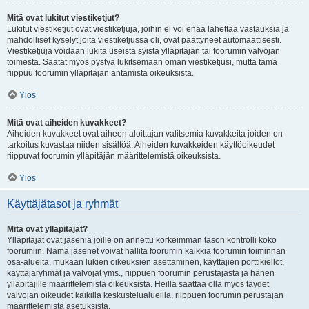
Mitä ovat lukitut viestiketjut?
Lukitut viestiketjut ovat viestiketjuja, joihin ei voi enää lähettää vastauksia ja
mahdolliset kyselyt joita viestiketjussa oli, ovat päättyneet automaattisesti.
Viestiketjuja voidaan lukita useista syistä ylläpitäjän tai foorumin valvojan
toimesta. Saatat myös pystyä lukitsemaan oman viestiketjusi, mutta tämä
riippuu foorumin ylläpitäjän antamista oikeuksista.
Ylös
Mitä ovat aiheiden kuvakkeet?
Aiheiden kuvakkeet ovat aiheen aloittajan valitsemia kuvakkeita joiden on
tarkoitus kuvastaa niiden sisältöä. Aiheiden kuvakkeiden käyttöoikeudet
riippuvat foorumin ylläpitäjän määrittelemistä oikeuksista.
Ylös
Käyttäjätasot ja ryhmät
Mitä ovat ylläpitäjät?
Ylläpitäjät ovat jäseniä joille on annettu korkeimman tason kontrolli koko
foorumiin. Nämä jäsenet voivat hallita foorumin kaikkia foorumin toiminnan
osa-alueita, mukaan lukien oikeuksien asettaminen, käyttäjien porttikiellot,
käyttäjäryhmät ja valvojat yms., riippuen foorumin perustajasta ja hänen
ylläpitäjille määrittelemistä oikeuksista. Heillä saattaa olla myös täydet
valvojan oikeudet kaikilla keskustelualueilla, riippuen foorumin perustajan
määrittelemistä asetuksista.