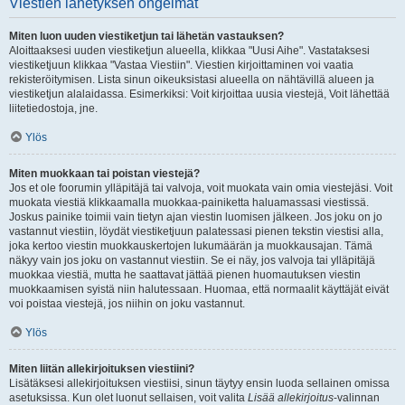
Viestien lähetyksen ongelmat
Miten luon uuden viestiketjun tai lähetän vastauksen?
Aloittaaksesi uuden viestiketjun alueella, klikkaa "Uusi Aihe". Vastataksesi
viestiketjuun klikkaa "Vastaa Viestiin". Viestien kirjoittaminen voi vaatia
rekisteröitymisen. Lista sinun oikeuksistasi alueella on nähtävillä alueen ja
viestiketjun alalaidassa. Esimerkiksi: Voit kirjoittaa uusia viestejä, Voit lähettää
liitetiedostoja, jne.
Ylös
Miten muokkaan tai poistan viestejä?
Jos et ole foorumin ylläpitäjä tai valvoja, voit muokata vain omia viestejäsi. Voit
muokata viestiä klikkaamalla muokkaa-painiketta haluamassasi viestissä.
Joskus painike toimii vain tietyn ajan viestin luomisen jälkeen. Jos joku on jo
vastannut viestiin, löydät viestiketjuun palatessasi pienen tekstin viestisi alla,
joka kertoo viestin muokkauskertojen lukumäärän ja muokkausajan. Tämä
näkyy vain jos joku on vastannut viestiin. Se ei näy, jos valvoja tai ylläpitäjä
muokkaa viestiä, mutta he saattavat jättää pienen huomautuksen viestin
muokkaamisen syistä niin halutessaan. Huomaa, että normaalit käyttäjät eivät
voi poistaa viestejä, jos niihin on joku vastannut.
Ylös
Miten liitän allekirjoituksen viestiini?
Lisätäksesi allekirjoituksen viestiisi, sinun täytyy ensin luoda sellainen omissa
asetuksissa. Kun olet luonut sellaisen, voit valita
Lisää allekirjoitus
-valinnan