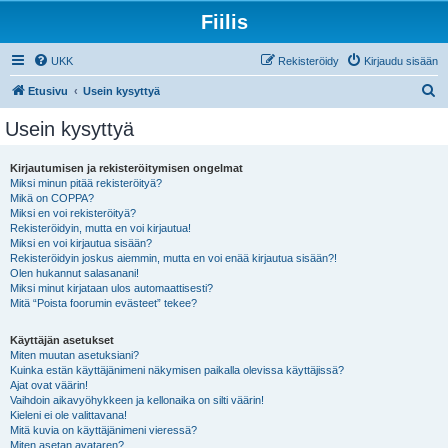
Fiilis
UKK
Rekisteröidy
Kirjaudu sisään
E
Etusivu
Usein kysyttyä
t
Usein kysyttyä
s
i
Kirjautumisen ja rekisteröitymisen ongelmat
Miksi minun pitää rekisteröityä?
Mikä on COPPA?
Miksi en voi rekisteröityä?
Rekisteröidyin, mutta en voi kirjautua!
Miksi en voi kirjautua sisään?
Rekisteröidyin joskus aiemmin, mutta en voi enää kirjautua sisään?!
Olen hukannut salasanani!
Miksi minut kirjataan ulos automaattisesti?
Mitä “Poista foorumin evästeet” tekee?
Käyttäjän asetukset
Miten muutan asetuksiani?
Kuinka estän käyttäjänimeni näkymisen paikalla olevissa käyttäjissä?
Ajat ovat väärin!
Vaihdoin aikavyöhykkeen ja kellonaika on silti väärin!
Kieleni ei ole valittavana!
Mitä kuvia on käyttäjänimeni vieressä?
Miten asetan avataren?