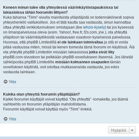
Keneen minun tulee olla yhteydessä väärinkäytöstapauksissa tai
lakiasioissa tähän foorumiin liittyen?
Kuka tahansa “Tiimi”-sivulla mainituista ylläpitäjistä on todennäköisesti sopiva
yhteyshenkilö valituksillesi. Jos et tätä kautta saa vastausta, sinun kannattaa
ottaa yhteyttä verkkotunnuksen omistajaan (tee
whois-kysely
) tai jos kyseessä
on ilmaispalvelussa oleva (esim. Yahoo!, free.fr, f2s.com, jne.), ota yhteyttä
ylläpitoon tai väärinkäytöksistä vastaavaan osastoon kyseisessä palvelussa.
Huomaa, että phpBB Limitedillä
ei ole lainkaan toimivaltaa
ja sitä ei voida
pitää vastuussa miten, missä tai kenen toimesta tämä foorumi on käytössä. Älä
ota yhteyttä phpBB Limitediin missään lakiasioissa
jotka eivät liity
phpBB.com-sivustoon tai pelkkään phpBB-sovellukseen itseensä. Jos lähetät
sähköpostia phpBB Limitedille
mistään kolmannen osapuolen
tämän
sovelluksen käytöstä, voit odottaa niukkasanaista vastausta, jos edes
vastausta lainkaan.
Ylös
Kuinka otan yhteyttä foorumin ylläpitäjään?
Kaikki foorumin käyttäjät voivat käyttää “Ota yhteyttä” -lomaketta, jos täämä
vaihtoehto on foorumin ylläpitäjän mahdollistama.
Foorumin käyttäjät voivat käyttää myös “Tiimi”-linkkiä.
Ylös
Hyppää