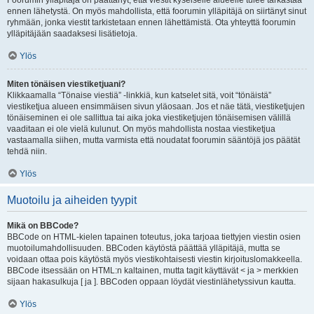
Foorumin ylläpitäjä on päättänyt, että viestit kyseiselle alueelle tulee tarkastaa
ennen lähetystä. On myös mahdollista, että foorumin ylläpitäjä on siirtänyt sinut
ryhmään, jonka viestit tarkistetaan ennen lähettämistä. Ota yhteyttä foorumin
ylläpitäjään saadaksesi lisätietoja.
Ylös
Miten tönäisen viestiketjuani?
Klikkaamalla “Tönaise viestiä” -linkkiä, kun katselet sitä, voit “tönäistä”
viestiketjua alueen ensimmäisen sivun yläosaan. Jos et näe tätä, viestiketjujen
tönäiseminen ei ole sallittua tai aika joka viestiketjujen tönäisemisen välillä
vaaditaan ei ole vielä kulunut. On myös mahdollista nostaa viestiketjua
vastaamalla siihen, mutta varmista että noudatat foorumin sääntöjä jos päätät
tehdä niin.
Ylös
Muotoilu ja aiheiden tyypit
Mikä on BBCode?
BBCode on HTML-kielen tapainen toteutus, joka tarjoaa tiettyjen viestin osien
muotoilumahdollisuuden. BBCoden käytöstä päättää ylläpitäjä, mutta se
voidaan ottaa pois käytöstä myös viestikohtaisesti viestin kirjoituslomakkeella.
BBCode itsessään on HTML:n kaltainen, mutta tagit käyttävät < ja > merkkien
sijaan hakasulkuja [ ja ]. BBCoden oppaan löydät viestinlähetyssivun kautta.
Ylös