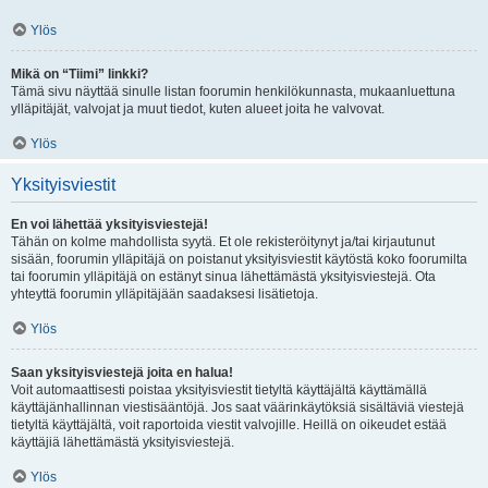
Ylös
Mikä on “Tiimi” linkki?
Tämä sivu näyttää sinulle listan foorumin henkilökunnasta, mukaanluettuna
ylläpitäjät, valvojat ja muut tiedot, kuten alueet joita he valvovat.
Ylös
Yksityisviestit
En voi lähettää yksityisviestejä!
Tähän on kolme mahdollista syytä. Et ole rekisteröitynyt ja/tai kirjautunut
sisään, foorumin ylläpitäjä on poistanut yksityisviestit käytöstä koko foorumilta
tai foorumin ylläpitäjä on estänyt sinua lähettämästä yksityisviestejä. Ota
yhteyttä foorumin ylläpitäjään saadaksesi lisätietoja.
Ylös
Saan yksityisviestejä joita en halua!
Voit automaattisesti poistaa yksityisviestit tietyltä käyttäjältä käyttämällä
käyttäjänhallinnan viestisääntöjä. Jos saat väärinkäytöksiä sisältäviä viestejä
tietyltä käyttäjältä, voit raportoida viestit valvojille. Heillä on oikeudet estää
käyttäjiä lähettämästä yksityisviestejä.
Ylös