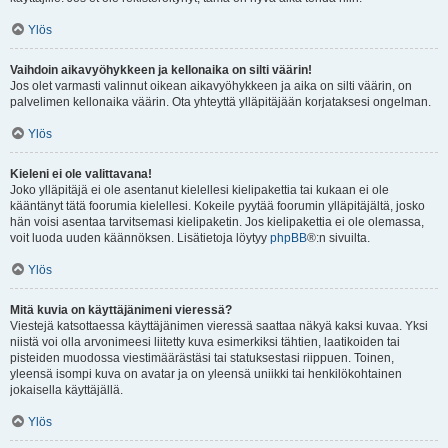
Ylös
Vaihdoin aikavyöhykkeen ja kellonaika on silti väärin!
Jos olet varmasti valinnut oikean aikavyöhykkeen ja aika on silti väärin, on
palvelimen kellonaika väärin. Ota yhteyttä ylläpitäjään korjataksesi ongelman.
Ylös
Kieleni ei ole valittavana!
Joko ylläpitäjä ei ole asentanut kielellesi kielipakettia tai kukaan ei ole
kääntänyt tätä foorumia kielellesi. Kokeile pyytää foorumin ylläpitäjältä, josko
hän voisi asentaa tarvitsemasi kielipaketin. Jos kielipakettia ei ole olemassa,
voit luoda uuden käännöksen. Lisätietoja löytyy
phpBB
®:n sivuilta.
Ylös
Mitä kuvia on käyttäjänimeni vieressä?
Viestejä katsottaessa käyttäjänimen vieressä saattaa näkyä kaksi kuvaa. Yksi
niistä voi olla arvonimeesi liitetty kuva esimerkiksi tähtien, laatikoiden tai
pisteiden muodossa viestimäärästäsi tai statuksestasi riippuen. Toinen,
yleensä isompi kuva on avatar ja on yleensä uniikki tai henkilökohtainen
jokaisella käyttäjällä.
Ylös