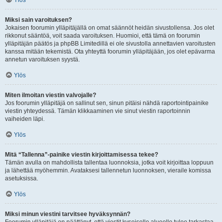
Ylös
Miksi sain varoituksen?
Jokaisen foorumin ylläpitäjällä on omat säännöt heidän sivustollensa. Jos olet
rikkonut sääntöä, voit saada varoituksen. Huomioi, että tämä on foorumin
ylläpitäjän päätös ja phpBB Limitedillä ei ole sivustolla annettavien varoitusten
kanssa mitään tekemistä. Ota yhteyttä foorumin ylläpitäjään, jos olet epävarma
annetun varoituksen syystä.
Ylös
Miten ilmoitan viestin valvojalle?
Jos foorumin ylläpitäjä on sallinut sen, sinun pitäisi nähdä raportointipainike
viestin yhteydessä. Tämän klikkaaminen vie sinut viestin raportoinnin
vaiheiden läpi.
Ylös
Mitä “Tallenna”-painike viestin kirjoittamisessa tekee?
Tämän avulla on mahdollista tallentaa luonnoksia, jotka voit kirjoittaa loppuun
ja lähettää myöhemmin. Avataksesi tallennetun luonnoksen, vieraile komissa
asetuksissa.
Ylös
Miksi minun viestini tarvitsee hyväksynnän?