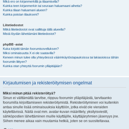
Mikä ero on kirjanmerkillä ja tilaamisella?
Kuinka teen kirjanmerkin tai seuraan haluamaani aihetta?
Kuinka tilaan haluamani alueen?
Kuinka poistan tilaukseni?
Liitetiedostot
Mitkä liitetiedostot ovat sallittuja tällä alueella?
Mistä löydän lähettämäni liitetiedostot?
phpBB -asiat
Kuka kirjoitti tämän foorumisovelluksen?
Miksi ominaisuutta X ei ole saatavilla?
Keneen minun tulee olla yhteydessä väärinkäytöstapauksissa tai lakiasioissa tähän
foorumiin liittyen?
Kuinka otan yhteyttä foorumin ylläpitäjään?
Kirjautumisen ja rekisteröitymisen ongelmat
Miksi minun pitää rekisteröityä?
Sinun ei välttämättä tarvitse, riippuu foorumin ylläpitäjästä, tarvitaanko
foorumilla kirjoittamiseen rekisteröitymistä. Rekisteröityminen voi kuitenkin
antaa sinulle lisää ominaisuuksia käyttöön, jotka eivät ole vieraiden
käytettävissä. Näitä ovat mm. avatar-kuvan määrittely, yksityisviestit,
sähköpostien lähettäminen muille käyttäjille, käyttäjäryhmien jäsenyys jne.
Siihen menee aikaa vain muutamia hetkiä, joten se on suositeltavaa.