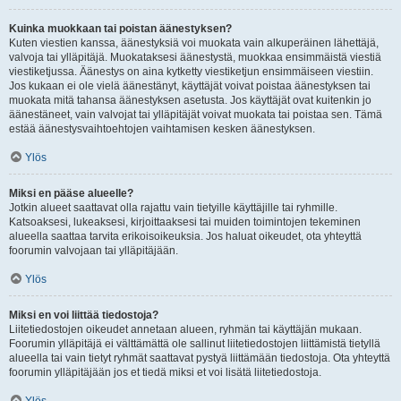
Kuinka muokkaan tai poistan äänestyksen?
Kuten viestien kanssa, äänestyksiä voi muokata vain alkuperäinen lähettäjä,
valvoja tai ylläpitäjä. Muokataksesi äänestystä, muokkaa ensimmäistä viestiä
viestiketjussa. Äänestys on aina kytketty viestiketjun ensimmäiseen viestiin.
Jos kukaan ei ole vielä äänestänyt, käyttäjät voivat poistaa äänestyksen tai
muokata mitä tahansa äänestyksen asetusta. Jos käyttäjät ovat kuitenkin jo
äänestäneet, vain valvojat tai ylläpitäjät voivat muokata tai poistaa sen. Tämä
estää äänestysvaihtoehtojen vaihtamisen kesken äänestyksen.
Ylös
Miksi en pääse alueelle?
Jotkin alueet saattavat olla rajattu vain tietyille käyttäjille tai ryhmille.
Katsoaksesi, lukeaksesi, kirjoittaaksesi tai muiden toimintojen tekeminen
alueella saattaa tarvita erikoisoikeuksia. Jos haluat oikeudet, ota yhteyttä
foorumin valvojaan tai ylläpitäjään.
Ylös
Miksi en voi liittää tiedostoja?
Liitetiedostojen oikeudet annetaan alueen, ryhmän tai käyttäjän mukaan.
Foorumin ylläpitäjä ei välttämättä ole sallinut liitetiedostojen liittämistä tietyllä
alueella tai vain tietyt ryhmät saattavat pystyä liittämään tiedostoja. Ota yhteyttä
foorumin ylläpitäjään jos et tiedä miksi et voi lisätä liitetiedostoja.