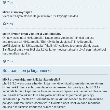
Ylös
Miten etsin käyttäjiä?
Vieraile “Käyttäjät”-sivulla ja klikkaa “Etsi käyttäjä”-linkkiä.
Ylös
Miten löydän omat viestini ja viestiketjuni?
Omat viestisi näet klikkaamalla “Katso omia viestejäsi”-linkkiä omissa
asetuksissa tai klikkaamalla “Etsi käyttäjän viesteistä”-linkkiä omalla
profiilisivullasi tai klikkaamalla “Pikalinkit”-valikkoa foorumin ylälaidassa.
Etsiäksesi omia viestiketjuja, käytä tarkennettua hakua ja täytä sen hakuehdot
haluamallasi tavalla.
Ylös
Seuraaminen ja kirjanmerkit
Mikä ero on kirjanmerkillä ja tilaamisella?
phpBB 3.0 -versiossa aiheiden kirjanmerkit toimivat kuten internet-selaimen
kirjanmerkit. Sinua ei huomautettu jos aiheeseen tuli päivitys. phpBB 3.1 -
versiosta lähtien kirjanmerkit toimivat samaan tapaan kuin aiheiden tilaaminen.
Voit saada ilmoituksen kun aihe josta sinulla on kirjanmerkki päivittyy.
Tilaaminen puolestaan huomauttaa sinua kun aiheeseen tai foorumiin tulee
päivitys. Huomautusten asetukset ja tilausten asetukset voidaan määrittää
omissa asetuksissa kohdassa “Omat asetukset”.