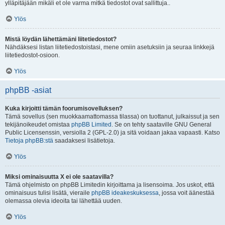
ylläpitäjään mikäli et ole varma mitkä tiedostot ovat sallittuja..
Ylös
Mistä löydän lähettämäni liitetiedostot?
Nähdäksesi listan liitetiedostoistasi, mene omiin asetuksiin ja seuraa linkkejä
liitetiedostot-osioon.
Ylös
phpBB -asiat
Kuka kirjoitti tämän foorumisovelluksen?
Tämä sovellus (sen muokkaamattomassa tilassa) on tuottanut, julkaissut ja sen
tekijänoikeudet omistaa
phpBB Limited
. Se on tehty saataville GNU General
Public Licensenssin, versiolla 2 (GPL-2.0) ja sitä voidaan jakaa vapaasti. Katso
Tietoja phpBB:stä
saadaksesi lisätietoja.
Ylös
Miksi ominaisuutta X ei ole saatavilla?
Tämä ohjelmisto on phpBB Limitedin kirjoittama ja lisensoima. Jos uskot, että
ominaisuus tulisi lisätä, vieraile
phpBB ideakeskuksessa
, jossa voit äänestää
olemassa olevia ideoita tai lähettää uuden.
Ylös