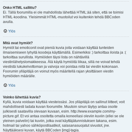
Onko HTML sallittu?
Ei. Tällä foorumilla ei ole mahdollista lähettää HTML:ää siten, että se toimisi
HTML-koodina. Yleisimmät HTML-muotoilut voi kuitenkin tehdä BBCoden
avulla.
Ylös
Mitä ovat hymiöt?
Hymiöt tai emoticonit ovat pieniä kuvia joita voidaan käyttää tunteiden
ilmaisemiseen lyhyitä koodeja käyttämällä. Esimerkiksi :) tarkoittaa iloista ja :(
tarkoittaa surullista. Hymiöiden täysi lista on nähtävillä
viestinlähetyslomakkeessa. Älä käytä hymiöitä liikaa, sillä ne voivat tehdä
viestistä lukukelvottoman ja valvoja voi poistaa niitä tai viestin kokonaan.
Foorumin ylläpitäjä on voinut myös määritellä rajan yksittäisen viestin
hymiöiden määrälle.
Ylös
Voinko lähettää kuvia?
Kyllä, kuvia voidaan käyttää viesteissäsi. Jos ylläpitäjä on sallinut liitteet, voit
mahdollisesti ladata kuvan foorumille. Muutoin sinun täytyy antaa osoite
julkisesti saatavilla olevaan kuvaan, esim. http://www.example.com/my-
picture.gif. Et voi antaa osoitetta omalla koneellasi oleviin kuviin (ellei se ole
yleinen palvelin) tai kuviin, jotka ovat käyttäjätunnistuksen takana, esim.
hotmail tai yahoo sähköpostilaatikot, salasanasuojatut sivustot, jne.
Näyttääksesi kuvan, käytä BBCoden [img]-tagia.