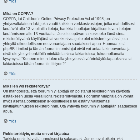
Ylös
Mikä on COPPA?
COPPA, tai Children’s Online Privacy Protection Act of 1998, on
yhdysvaltalainen laki, joka vaatii kaikkien verkkosivustojen, jotka mahdollisesti
keräävät alle 13-vuotiailta tietoja, hankkia huoltajan kirjallisen luvan tietojen
keräämiseen alle 13-vuotiaalta. Jos olet epävarma koskeeko tämä sinua
rekisteröityvänä käyttäjänä tai verkkosivua jolle olet rekisteröitymässä, ota
yhteyttä oikeudelliseen neuvonantajaan saadaksesi apua. Huomaa, että
phpBB Limited ja tämän foorumin omistajat eivät voi antaa lakineuvontaa ja
eivät ole yhteyshenkilöitä minkäänlaisissa lakiasioissa, lukuunottamatta
kysymystä “Keneen minun tulee olla yhteydessä väärinkäytöstapauksissa tai
lakiasioissa tähän foorumiin liittyen?”.
Ylös
Miksi en voi rekisteröityä?
On mahdollista, että foorumin ylläpitäjä on poistanut rekisteröinnin käytöstä
estääkseen uusia vierailijoita rekisteröitymästä. Foorumin ylläpitäjä on voinut
myös asettaa porttikiellon IP-osoitteellesi tai estänyt valitsemasi
käyttäjätunnuksen rekisteröinnin. Ota yhteyttä foorumin ylläpitäjään saadaksesi
apua.
Ylös
Rekisteröidyin, mutta en voi kirjautua!
Tarkista ensin käyttäjätunnuksesi ja salasanasi. Jos ne ovat oikein, yksi