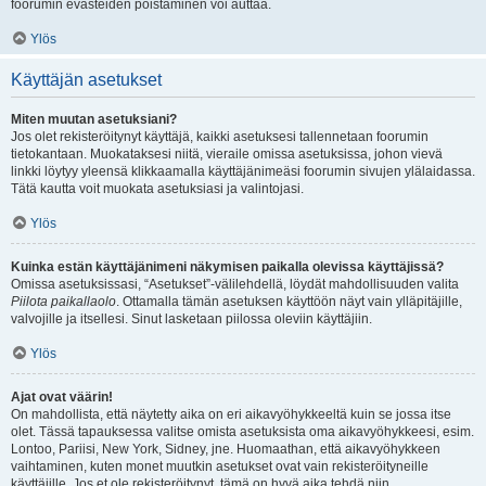
foorumin evästeiden poistaminen voi auttaa.
Ylös
Käyttäjän asetukset
Miten muutan asetuksiani?
Jos olet rekisteröitynyt käyttäjä, kaikki asetuksesi tallennetaan foorumin
tietokantaan. Muokataksesi niitä, vieraile omissa asetuksissa, johon vievä
linkki löytyy yleensä klikkaamalla käyttäjänimeäsi foorumin sivujen ylälaidassa.
Tätä kautta voit muokata asetuksiasi ja valintojasi.
Ylös
Kuinka estän käyttäjänimeni näkymisen paikalla olevissa käyttäjissä?
Omissa asetuksissasi, “Asetukset”-välilehdellä, löydät mahdollisuuden valita
Piilota paikallaolo
. Ottamalla tämän asetuksen käyttöön näyt vain ylläpitäjille,
valvojille ja itsellesi. Sinut lasketaan piilossa oleviin käyttäjiin.
Ylös
Ajat ovat väärin!
On mahdollista, että näytetty aika on eri aikavyöhykkeeltä kuin se jossa itse
olet. Tässä tapauksessa valitse omista asetuksista oma aikavyöhykkeesi, esim.
Lontoo, Pariisi, New York, Sidney, jne. Huomaathan, että aikavyöhykkeen
vaihtaminen, kuten monet muutkin asetukset ovat vain rekisteröityneille
käyttäjille. Jos et ole rekisteröitynyt, tämä on hyvä aika tehdä niin.