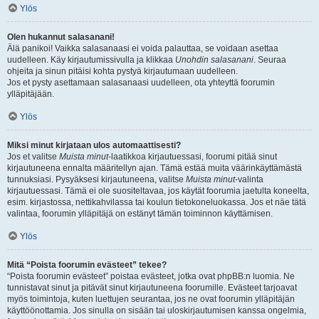
Ylös
Olen hukannut salasanani!
Älä panikoi! Vaikka salasanaasi ei voida palauttaa, se voidaan asettaa
uudelleen. Käy kirjautumissivulla ja klikkaa
Unohdin salasanani
. Seuraa
ohjeita ja sinun pitäisi kohta pystyä kirjautumaan uudelleen.
Jos et pysty asettamaan salasanaasi uudelleen, ota yhteyttä foorumin
ylläpitäjään.
Ylös
Miksi minut kirjataan ulos automaattisesti?
Jos et valitse
Muista minut
-laatikkoa kirjautuessasi, foorumi pitää sinut
kirjautuneena ennalta määritellyn ajan. Tämä estää muita väärinkäyttämästä
tunnuksiasi. Pysyäksesi kirjautuneena, valitse
Muista minut
-valinta
kirjautuessasi. Tämä ei ole suositeltavaa, jos käytät foorumia jaetulta koneelta,
esim. kirjastossa, nettikahvilassa tai koulun tietokoneluokassa. Jos et näe tätä
valintaa, foorumin ylläpitäjä on estänyt tämän toiminnon käyttämisen.
Ylös
Mitä “Poista foorumin evästeet” tekee?
“Poista foorumin evästeet” poistaa evästeet, jotka ovat phpBB:n luomia. Ne
tunnistavat sinut ja pitävät sinut kirjautuneena foorumille. Evästeet tarjoavat
myös toimintoja, kuten luettujen seurantaa, jos ne ovat foorumin ylläpitäjän
käyttöönottamia. Jos sinulla on sisään tai uloskirjautumisen kanssa ongelmia,