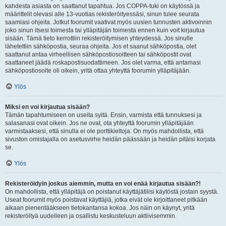
kahdesta asiasta on saattanut tapahtua. Jos COPPA-tuki on käytössä ja
määrittelit olevasi alle 13-vuotias rekisteröityessäsi, sinun tulee seurata
saamiasi ohjeita. Jotkut foorumit vaativat myös uusien tunnusten aktivoinnin
joko sinun itsesi toimesta tai ylläpitäjän toimesta ennen kuin voit kirjautua
sisään. Tämä tieto kerrottiin rekisteröitymisen yhteydessä. Jos sinulle
lähetettiin sähköpostia, seuraa ohjeita. Jos et saanut sähköpostia, olet
saattanut antaa virheellisen sähköpostiosoitteen tai sähköpostit ovat
saattaneet jäädä roskapostisuodattimeen. Jos olet varma, että antamasi
sähköpostiosoite oli oikein, yritä ottaa yhteyttä foorumin ylläpitäjään.
Ylös
Miksi en voi kirjautua sisään?
Tämän tapahtumiseen on useita syitä. Ensin, varmista että tunnuksesi ja
salasanasi ovat oikein. Jos ne ovat, ota yhteyttä foorumin ylläpitäjään
varmistaaksesi, että sinulla ei ole porttikieltoja. On myös mahdollista, että
sivuston omistajalla on asetusvirhe heidän päässään ja heidän pitäisi korjata
se.
Ylös
Rekisteröidyin joskus aiemmin, mutta en voi enää kirjautua sisään?!
On mahdollista, että ylläpitäjä on poistanut käyttäjätilisi käytöstä jostain syystä.
Useat foorumit myös poistavat käyttäjiä, jotka eivät ole kirjoittaneet pitkään
aikaan pienentääkseen tietokantansa kokoa. Jos näin on käynyt, yritä
rekisteröityä uudelleen ja osallistu keskusteluun aktiivisemmin.