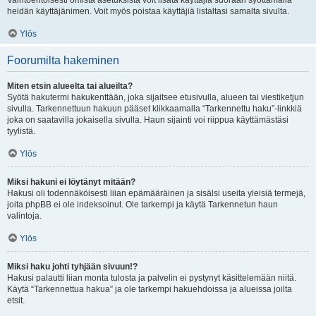
Vaihtoehtoisesti omista asetuksista voit lisätä käyttäjiä suoraan syöttämällä
heidän käyttäjänimen. Voit myös poistaa käyttäjiä listaltasi samalta sivulta.
Ylös
Foorumilta hakeminen
Miten etsin alueelta tai alueilta?
Syötä hakutermi hakukenttään, joka sijaitsee etusivulla, alueen tai viestiketjun
sivulla. Tarkennettuun hakuun pääset klikkaamalla “Tarkennettu haku”-linkkiä
joka on saatavilla jokaisella sivulla. Haun sijainti voi riippua käyttämästäsi
tyylistä.
Ylös
Miksi hakuni ei löytänyt mitään?
Hakusi oli todennäköisesti liian epämääräinen ja sisälsi useita yleisiä termejä,
joita phpBB ei ole indeksoinut. Ole tarkempi ja käytä Tarkennetun haun
valintoja.
Ylös
Miksi haku johti tyhjään sivuun!?
Hakusi palautti liian monta tulosta ja palvelin ei pystynyt käsittelemään niitä.
Käytä “Tarkennettua hakua” ja ole tarkempi hakuehdoissa ja alueissa joilta
etsit.