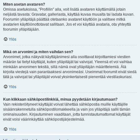
Miten asetan avataren?
Omissa asetuksissa, “Profiilin” alla, voit lisätä avataren käyttämällä jotain
neljästä tavasta: Gravatar, galleriasta, käyttää kuvaa muualta tai ladata kuvan.
Foorumin ylläpitäjä päättää otetaanko avataret käyttöön ja valitsee mitkä
avatarien käyttöönottotavat sallitaan. Jos et voi käyttää avataria, ota yhteyttä
foorumin ylläpitäjään.
Ylös
Mikä on arvonimi ja miten vaihdan sen?
Arvonimet, jotka näkyvät käyttäjänimesi alla osoittavat kirjoittamiesi viestien
määrän tai tietyt käyttäjät, kuten ylläpitäjät tai valvojat. Yleensä et voi vaihtaa
minkään arvonimen tekstiä, sillä nämä ovat ylläpitäjän määrittelemiä. Älä
kirjoita viestejä vain parantaaksesi arvonimeäsi. Useimmat foorumit eivät siedä
tätä ja valvojat tai ylläpitäjät voivat yksinkertaisesti pienentää viestilaskuriasi.
Ylös
Kun klikkaan sähköpostilinkkiä, minua pyydetään kirjautumaan?
Vain rekisteröityneet käyttäjät voivat lähettää sähköpostia muille käyttäjille
sisäänrakennetulla sähköpostilomakkeella ja vain jos ylläpitäjä sallii tämän
ominaisuuden. Kirjautuminen vaaditaan, jotta tunnistautumattomat käyttäjät
eivät voisi väärinkäyttää sähköpostijärjestelmää.
Ylös